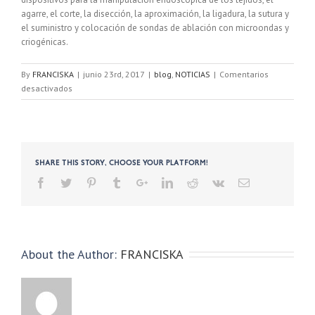
agarre, el corte, la disección, la aproximación, la ligadura, la sutura y
el suministro y colocación de sondas de ablación con microondas y
criogénicas.
By
FRANCISKA
|
junio 23rd, 2017
|
blog
,
NOTICIAS
|
Comentarios
en
desactivados
Presentan
opción
quirúrgica
Da
Vinci
Share This Story, Choose Your Platform!
rentable
About the Author:
FRANCISKA