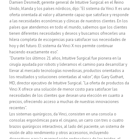
Damien Desmedt, gerente general de Intuitive Surgical en el Reino
Unido, Irlanda y los países nórdicos, dijo: “El sistema da Vinci X es una
oferta orientada al valor y altamente capaz que satisface y responde
a las necesidades económicas y clínicas de nuestros clientes. En los
países que atendemos en todo el mundo, sabemos que los clientes
tienen diferentes necesidades y deseos y buscamos ofrecerles una
hilera completa de escogencias para satisfacer sus necesidades de
hoy y del futuro. El sistema da Vinci X nos permite continuar
haciendo exactamente eso”.
“Durante los últimos 21 años, Intuitive Surgical fue pionera en la
cirugía ayudada por robots y lideramos el camino para desarrollar y
llevar al mercado tecnologías novedosas, productos orientados a
los resultados y soluciones orientadas al valor”, dijo Gary Guthart,
MD, director ejecutivo de Intuitive Surgical. “La oferta de productos da
Vinci X ofrece una solución de menor costo para satisfacer las
necesidades de los clientes que desean una elección en cuanto a
precios, ofreciendo acceso a muchas de nuestras innovaciones
recientes”.
Los sistemas quirúrgicos, da Vinci, consisten en una consola o
consolas ergonómicas para el cirujano, un carro con tres o cuatro
brazos quirúrgicos interactivos, al lado del paciente, un sistema de
visión de alto rendimiento y otros accesorios, incluyendo
dispositivos para la manipulación endoscópica de los tejidos, el