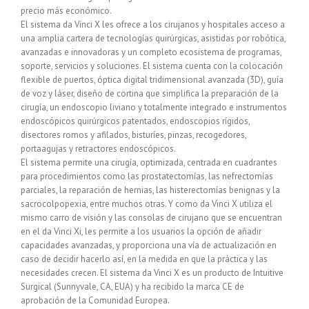
precio más económico.
El sistema da Vinci X les ofrece a los cirujanos y hospitales acceso a
una amplia cartera de tecnologías quirúrgicas, asistidas por robótica,
avanzadas e innovadoras y un completo ecosistema de programas,
soporte, servicios y soluciones. El sistema cuenta con la colocación
flexible de puertos, óptica digital tridimensional avanzada (3D), guía
de voz y láser, diseño de cortina que simplifica la preparación de la
cirugía, un endoscopio liviano y totalmente integrado e instrumentos
endoscópicos quirúrgicos patentados, endoscopios rígidos,
disectores romos y afilados, bisturíes, pinzas, recogedores,
portaagujas y retractores endoscópicos.
El sistema permite una cirugía, optimizada, centrada en cuadrantes
para procedimientos como las prostatectomías, las nefrectomías
parciales, la reparación de hernias, las histerectomías benignas y la
sacrocolpopexia, entre muchos otras. Y como da Vinci X utiliza el
mismo carro de visión y las consolas de cirujano que se encuentran
en el da Vinci Xi, les permite a los usuarios la opción de añadir
capacidades avanzadas, y proporciona una vía de actualización en
caso de decidir hacerlo así, en la medida en que la práctica y las
necesidades crecen. El sistema da Vinci X es un producto de Intuitive
Surgical (Sunnyvale, CA, EUA) y ha recibido la marca CE de
aprobación de la Comunidad Europea.