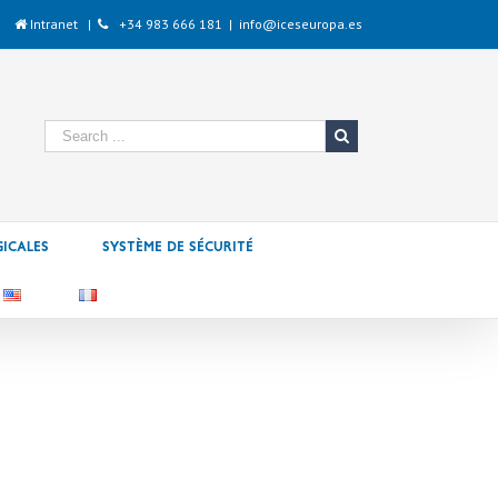
Intranet
|
+34 983 666 181
|
info@iceseuropa.es
icales
Système de sécurité