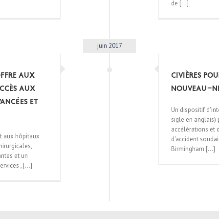
de [...]
juin 2017
offre aux
Civières pou
accès aux
nouveau-né
vancées et
Un dispositif d'i
sigle en anglais)
accélérations et
et aux hôpitaux
d'accident soudain
irurgicales,
Birmingham [...]
antes et un
ices , [...]