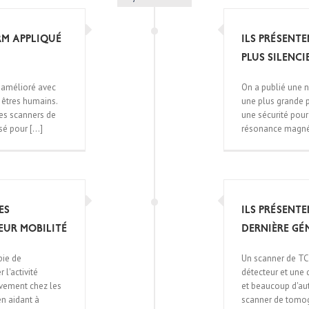
RM appliqué
Ils présente
plus silenc
 amélioré avec
On a publié une n
 êtres humains.
une plus grande 
des scanners de
une sécurité pour
é pour [...]
résonance magnéti
es
Ils présent
eur mobilité
dernière gé
pie de
Un scanner de TC 
 l'activité
détecteur et une 
vement chez les
et beaucoup d'au
en aidant à
scanner de tomog